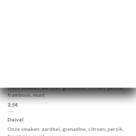
4€
Salgam-30cl
3,5€
Evian-50cl
Water
3€
Watersiroop
Onze smaken: aardbei, grenadine, citroen, perzik,
framboos, munt
2,5€
Duivel
Onze smaken: aardbei, grenadine, citroen, perzik,