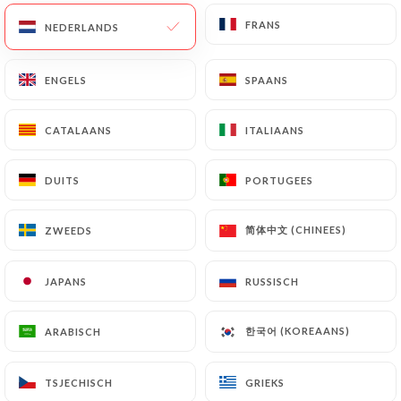
Gehaktballetjes, mozzarella, aardappelen, salade,
rijst en tarwe
FRANS
FRANS
NEDERLANDS
NEDERLANDS
23€
ENGELS
ENGELS
SPAANS
SPAANS
Lamsvlees spies
Kuzu sis, aardappelen, salades, rijst en tarwe
CATALAANS
CATALAANS
ITALIAANS
ITALIAANS
23€
DUITS
DUITS
PORTUGEES
PORTUGEES
Lamskoteletten
Kuzu pirzola, aardappelen, salade, rijst en tarwe
简体中文 (CHINEES)
简体中文 (CHINEES)
ZWEEDS
ZWEEDS
23€
JAPANS
JAPANS
RUSSISCH
RUSSISCH
Zeebrasem "Boven een houtvuur"
Geserveerd met aardappelen, salades, rijst en
한국어 (KOREAANS)
한국어 (KOREAANS)
ARABISCH
ARABISCH
tarwe
24€
TSJECHISCH
TSJECHISCH
GRIEKS
GRIEKS