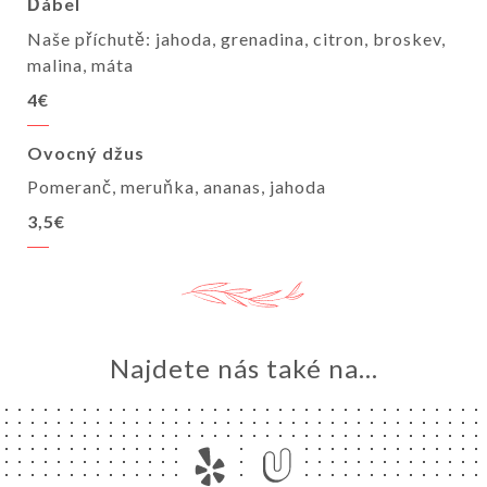
Ďábel
Naše příchutě: jahoda, grenadina, citron, broskev,
malina, máta
4€
Ovocný džus
Pomeranč, meruňka, ananas, jahoda
3,5€
Najdete nás také na...