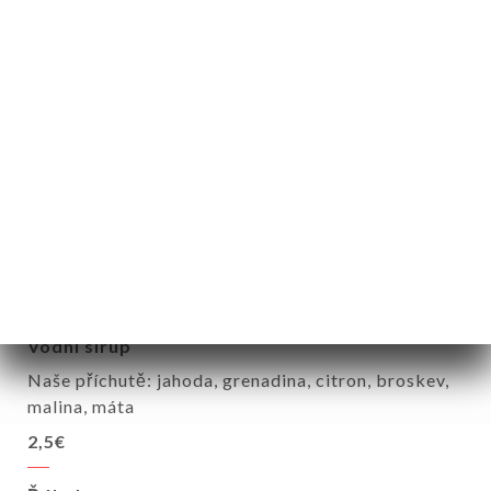
Domácí Ayran
4€
Salgam - 30 cl
3,5€
Evian - 50 cl
Voda
3€
Vodní sirup
Naše příchutě: jahoda, grenadina, citron, broskev,
malina, máta
2,5€