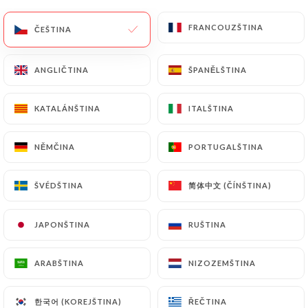
19€
FRANCOUZŠTINA
FRANCOUZŠTINA
ČEŠTINA
ČEŠTINA
Kofte mozzarella
Mleté karbanátky, mozzarella, brambory, salát,
ANGLIČTINA
ANGLIČTINA
ŠPANĚLŠTINA
ŠPANĚLŠTINA
rýže a pšenice
23€
KATALÁNŠTINA
KATALÁNŠTINA
ITALŠTINA
ITALŠTINA
Jehněčí špíz
NĚMČINA
NĚMČINA
PORTUGALŠTINA
PORTUGALŠTINA
Kuzu sis, brambory, saláty, rýže a pšenice
23€
简体中文 (ČÍNŠTINA)
简体中文 (ČÍNŠTINA)
ŠVÉDŠTINA
ŠVÉDŠTINA
Jehněčí kotletky
JAPONŠTINA
JAPONŠTINA
RUŠTINA
RUŠTINA
Kuzu pirzola, brambory, salát, rýže a pšenice
23€
ARABŠTINA
ARABŠTINA
NIZOZEMŠTINA
NIZOZEMŠTINA
Pražma "Nad ohněm dřeva"
한국어 (KOREJŠTINA)
한국어 (KOREJŠTINA)
ŘEČTINA
ŘEČTINA