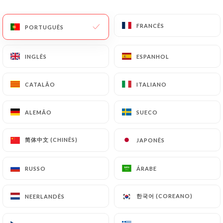
PT
MENU
FRANCÊS
FRANCÊS
PORTUGUÊS
PORTUGUÊS
INGLÊS
INGLÊS
ESPANHOL
ESPANHOL
CATALÃO
CATALÃO
ITALIANO
ITALIANO
/
PÁGINA INICIAL
CONTACTO
Contacto
ALEMÃO
ALEMÃO
SUECO
SUECO
简体中文 (CHINÊS)
简体中文 (CHINÊS)
JAPONÊS
JAPONÊS
RUSSO
RUSSO
ÁRABE
ÁRABE
한국어 (COREANO)
한국어 (COREANO)
NEERLANDÊS
NEERLANDÊS
Divan restaurant